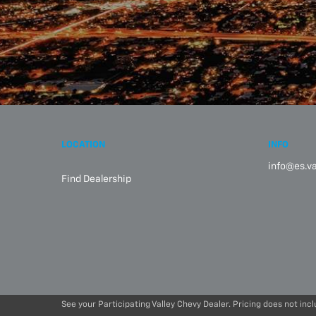
LOCATION
INFO
info@es.v
Find Dealership
See your Participating Valley Chevy Dealer. Pricing does not includ