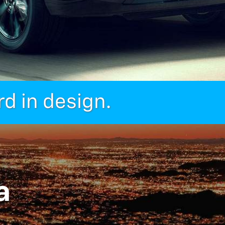
d in design.
a