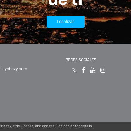
de ti
Localizar
REDES SOCIALES
alleychevy.com
e tax, title, license, and doc fee. See dealer for details.