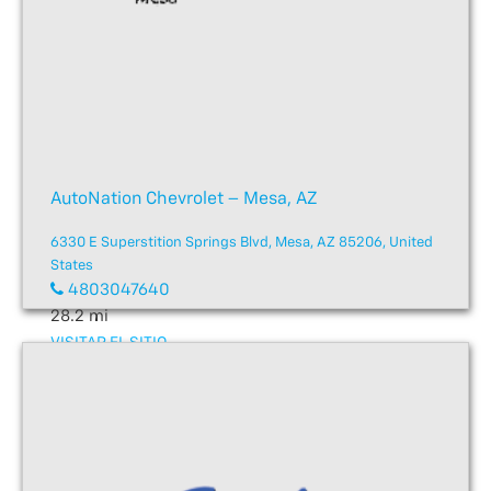
AutoNation Chevrolet – Mesa, AZ
6330 E Superstition Springs Blvd, Mesa, AZ 85206, United
States
4803047640
28.2 mi
VISITAR EL SITIO