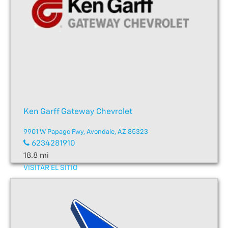
Ken Garff Gateway Chevrolet
9901 W Papago Fwy, Avondale, AZ 85323
6234281910
18.8 mi
VISITAR EL SITIO