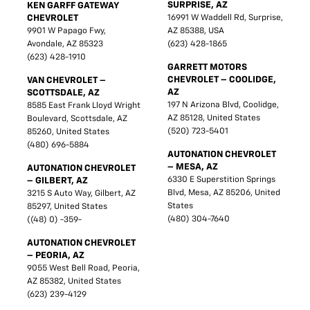
SURPRISE, AZ
KEN GARFF GATEWAY
CHEVROLET
16991 W Waddell Rd, Surprise,
9901 W Papago Fwy,
AZ 85388, USA
Avondale, AZ 85323
(623) 428-1865
(623) 428-1910
GARRETT MOTORS
CHEVROLET – COOLIDGE,
VAN CHEVROLET –
AZ
SCOTTSDALE, AZ
197 N Arizona Blvd, Coolidge,
8585 East Frank Lloyd Wright
AZ 85128, United States
Boulevard, Scottsdale, AZ
(520) 723-5401
85260, United States
(480) 696-5884
AUTONATION CHEVROLET
– MESA, AZ
AUTONATION CHEVROLET
6330 E Superstition Springs
– GILBERT, AZ
Blvd, Mesa, AZ 85206, United
3215 S Auto Way, Gilbert, AZ
States
85297, United States
(480) 304-7640
((48) 0) -359-
AUTONATION CHEVROLET
– PEORIA, AZ
9055 West Bell Road, Peoria,
AZ 85382, United States
(623) 239-4129