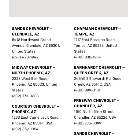
SANDS CHEVROLET –
CHAPMAN CHEVROLET –
GLENDALE, AZ
TEMPE, AZ
5418 Northwest Grand
1717 East Baseline Road,
Avenue, Glendale, AZ 85301,
Tempe, AZ 85283, United
United States
States
(623) 428-1942
(480) 838-1234
MIDWAY CHEVROLET –
EARNHARDT CHEVROLET –
NORTH PHOENIX, AZ
QUEEN CREEK, AZ
2323 West Bell Road,
24645 S Ellsworth Rd, Queen
Phoenix, AZ 85023, United
Creek, AZ 85142, USA
States
(480) 899-0131
(602) 773-0688
FREEWAY CHEVROLET –
CHANDLER, AZ
COURTESY CHEVROLET –
PHOENIX, AZ
1150 North 54th Street,
1233 East Camelback Road,
Chandler, AZ 85226, USA
Phoenix, AZ 85014, USA
(480) 735-0399
(602) 359-1354
SANDS CHEVROLET –