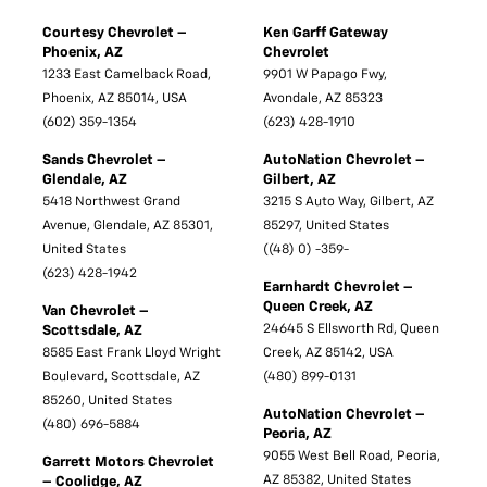
Courtesy Chevrolet –
Ken Garff Gateway
Phoenix, AZ
Chevrolet
1233 East Camelback Road,
9901 W Papago Fwy,
Phoenix, AZ 85014, USA
Avondale, AZ 85323
(602) 359-1354
(623) 428-1910
Sands Chevrolet –
AutoNation Chevrolet –
Glendale, AZ
Gilbert, AZ
5418 Northwest Grand
3215 S Auto Way, Gilbert, AZ
Avenue, Glendale, AZ 85301,
85297, United States
United States
((48) 0) -359-
(623) 428-1942
Earnhardt Chevrolet –
Queen Creek, AZ
Van Chevrolet –
24645 S Ellsworth Rd, Queen
Scottsdale, AZ
8585 East Frank Lloyd Wright
Creek, AZ 85142, USA
Boulevard, Scottsdale, AZ
(480) 899-0131
85260, United States
AutoNation Chevrolet –
(480) 696-5884
Peoria, AZ
9055 West Bell Road, Peoria,
Garrett Motors Chevrolet
AZ 85382, United States
– Coolidge, AZ