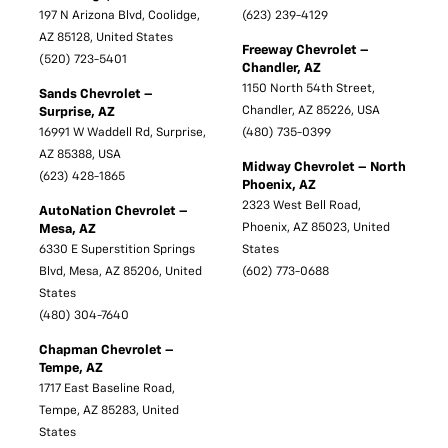
197 N Arizona Blvd, Coolidge,
(623) 239-4129
AZ 85128, United States
Freeway Chevrolet –
(520) 723-5401
Chandler, AZ
1150 North 54th Street,
Sands Chevrolet –
Chandler, AZ 85226, USA
Surprise, AZ
16991 W Waddell Rd, Surprise,
(480) 735-0399
AZ 85388, USA
Midway Chevrolet – North
(623) 428-1865
Phoenix, AZ
2323 West Bell Road,
AutoNation Chevrolet –
Phoenix, AZ 85023, United
Mesa, AZ
6330 E Superstition Springs
States
Blvd, Mesa, AZ 85206, United
(602) 773-0688
States
(480) 304-7640
Chapman Chevrolet –
Tempe, AZ
1717 East Baseline Road,
Tempe, AZ 85283, United
States