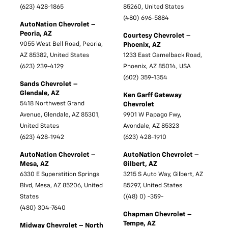
(623) 428-1865
85260, United States
(480) 696-5884
AutoNation Chevrolet –
Peoria, AZ
Courtesy Chevrolet –
9055 West Bell Road, Peoria,
Phoenix, AZ
AZ 85382, United States
1233 East Camelback Road,
(623) 239-4129
Phoenix, AZ 85014, USA
(602) 359-1354
Sands Chevrolet –
Glendale, AZ
Ken Garff Gateway
5418 Northwest Grand
Chevrolet
Avenue, Glendale, AZ 85301,
9901 W Papago Fwy,
United States
Avondale, AZ 85323
(623) 428-1942
(623) 428-1910
AutoNation Chevrolet –
AutoNation Chevrolet –
Mesa, AZ
Gilbert, AZ
6330 E Superstition Springs
3215 S Auto Way, Gilbert, AZ
Blvd, Mesa, AZ 85206, United
85297, United States
States
((48) 0) -359-
(480) 304-7640
Chapman Chevrolet –
Tempe, AZ
Midway Chevrolet – North