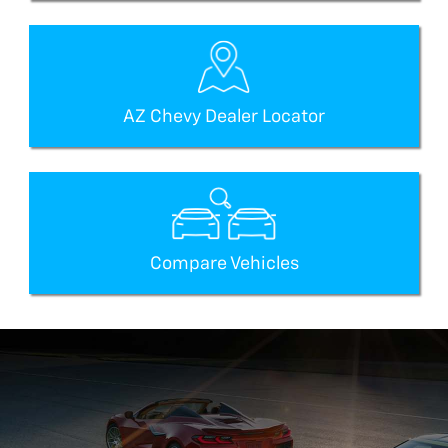
AZ Chevy Dealer Locator
Compare Vehicles