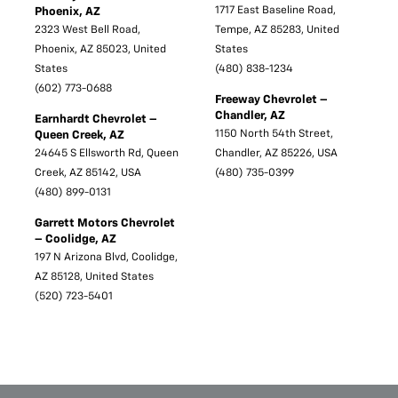
1717 East Baseline Road,
Phoenix, AZ
2323 West Bell Road,
Tempe, AZ 85283, United
Phoenix, AZ 85023, United
States
States
(480) 838-1234
(602) 773-0688
Freeway Chevrolet –
Chandler, AZ
Earnhardt Chevrolet –
1150 North 54th Street,
Queen Creek, AZ
24645 S Ellsworth Rd, Queen
Chandler, AZ 85226, USA
Creek, AZ 85142, USA
(480) 735-0399
(480) 899-0131
Garrett Motors Chevrolet
– Coolidge, AZ
197 N Arizona Blvd, Coolidge,
AZ 85128, United States
(520) 723-5401