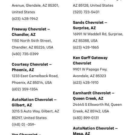
Avenue, Glendale, AZ 85301,
AZ 85128, United States
United States
(520) 723-5401
(623) 428-1942
Sands Chevrolet –
Surprise, AZ
Freeway Chevrolet –
16991 W Waddell Rd, Surprise,
Chandler, AZ
1150 North 54th Street,
AZ 85388, USA
Chandler, AZ 85226, USA
(623) 428-1865
(480) 735-0399
Ken Garff Gateway
Chevrolet
Courtesy Chevrolet –
9901 W Papago Fwy,
Phoenix, AZ
1233 East Camelback Road,
Avondale, AZ 85323
Phoenix, AZ 85014, USA
(623) 428-1910
(602) 359-1354
Earnhardt Chevrolet –
Queen Creek, AZ
AutoNation Chevrolet –
24645 S Ellsworth Rd, Queen
Gilbert, AZ
3215 S Auto Way, Gilbert, AZ
Creek, AZ 85142, USA
85297, United States
(480) 899-0131
((48) 0) -359-
AutoNation Chevrolet –
Mesa, AZ