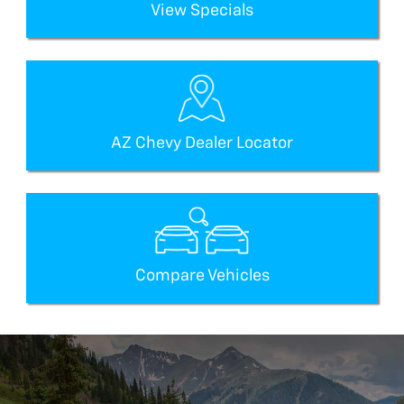
View Specials
AZ Chevy Dealer Locator
Compare Vehicles