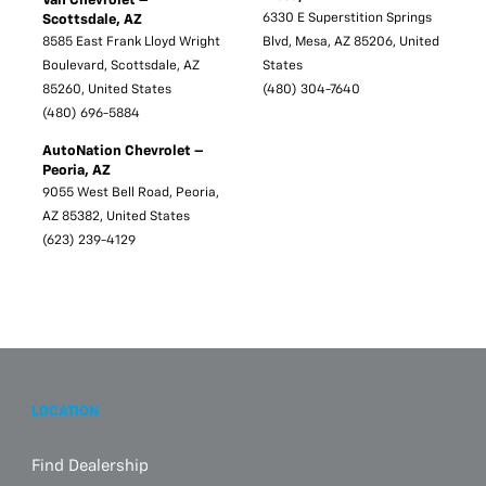
Van Chevrolet –
6330 E Superstition Springs
Scottsdale, AZ
8585 East Frank Lloyd Wright
Blvd, Mesa, AZ 85206, United
Boulevard, Scottsdale, AZ
States
85260, United States
(480) 304-7640
(480) 696-5884
AutoNation Chevrolet –
Peoria, AZ
9055 West Bell Road, Peoria,
AZ 85382, United States
(623) 239-4129
LOCATION
Find Dealership