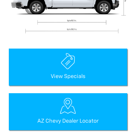
View Specials
AZ Chevy Dealer Locator