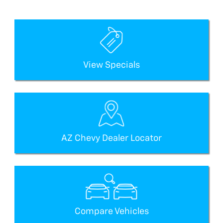
View Specials
AZ Chevy Dealer Locator
Compare Vehicles