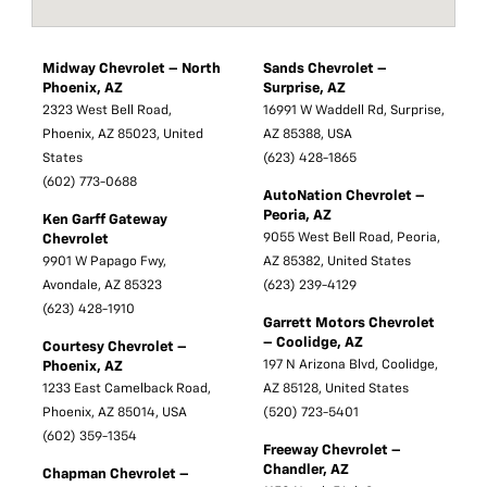
Midway Chevrolet – North
Sands Chevrolet –
Phoenix, AZ
Surprise, AZ
2323 West Bell Road,
16991 W Waddell Rd, Surprise,
Phoenix, AZ 85023, United
AZ 85388, USA
States
(623) 428-1865
(602) 773-0688
AutoNation Chevrolet –
Peoria, AZ
Ken Garff Gateway
9055 West Bell Road, Peoria,
Chevrolet
9901 W Papago Fwy,
AZ 85382, United States
Avondale, AZ 85323
(623) 239-4129
(623) 428-1910
Garrett Motors Chevrolet
– Coolidge, AZ
Courtesy Chevrolet –
197 N Arizona Blvd, Coolidge,
Phoenix, AZ
1233 East Camelback Road,
AZ 85128, United States
Phoenix, AZ 85014, USA
(520) 723-5401
(602) 359-1354
Freeway Chevrolet –
Chandler, AZ
Chapman Chevrolet –