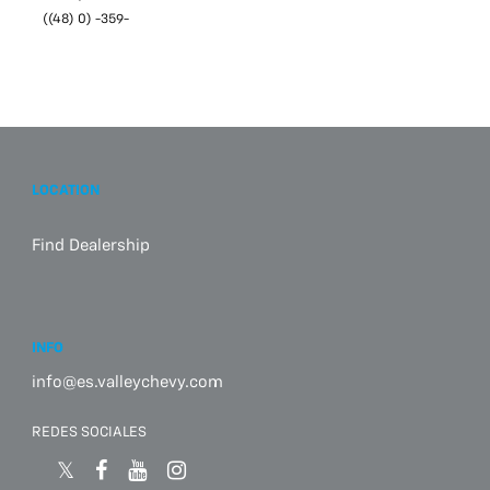
((48) 0) -359-
LOCATION
Find Dealership
INFO
info@es.valleychevy.com
REDES SOCIALES