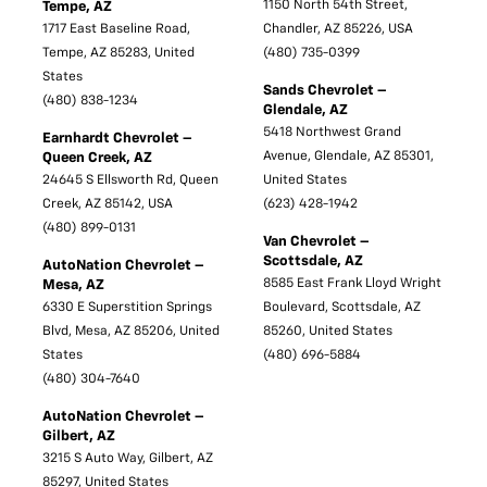
1150 North 54th Street,
Tempe, AZ
1717 East Baseline Road,
Chandler, AZ 85226, USA
Tempe, AZ 85283, United
(480) 735-0399
States
Sands Chevrolet –
(480) 838-1234
Glendale, AZ
5418 Northwest Grand
Earnhardt Chevrolet –
Avenue, Glendale, AZ 85301,
Queen Creek, AZ
24645 S Ellsworth Rd, Queen
United States
Creek, AZ 85142, USA
(623) 428-1942
(480) 899-0131
Van Chevrolet –
Scottsdale, AZ
AutoNation Chevrolet –
8585 East Frank Lloyd Wright
Mesa, AZ
6330 E Superstition Springs
Boulevard, Scottsdale, AZ
Blvd, Mesa, AZ 85206, United
85260, United States
States
(480) 696-5884
(480) 304-7640
AutoNation Chevrolet –
Gilbert, AZ
3215 S Auto Way, Gilbert, AZ
85297, United States