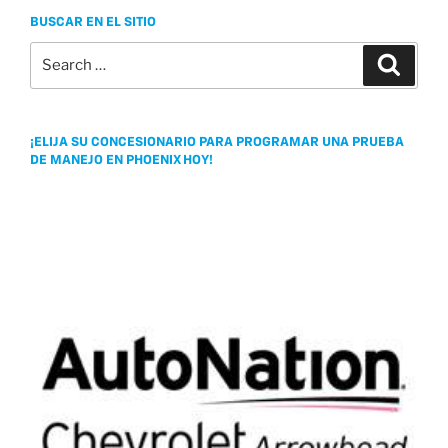
o
r
e
BUSCAR EN EL SITIO
k
Search
Search
for:
¡ELIJA SU CONCESIONARIO PARA PROGRAMAR UNA PRUEBA
DE MANEJO EN PHOENIX HOY!