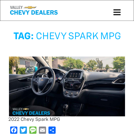
TAG:
CHEVY SPARK MPG
2022 Chevy Spark MPG
F
T
M
E
S