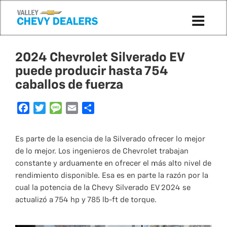
2024 Chevrolet Silverado EV
puede producir hasta 754
caballos de fuerza
F
T
M
E
S
a
w
e
m
h
c
i
s
a
a
Es parte de la esencia de la Silverado ofrecer lo mejor
e
t
s
i
r
de lo mejor. Los ingenieros de Chevrolet trabajan
b
t
a
l
e
constante y arduamente en ofrecer el más alto nivel de
o
e
g
rendimiento disponible. Esa es en parte la razón por la
o
r
e
cual la potencia de la Chevy Silverado EV 2024 se
k
actualizó a 754 hp y 785 lb-ft de torque.