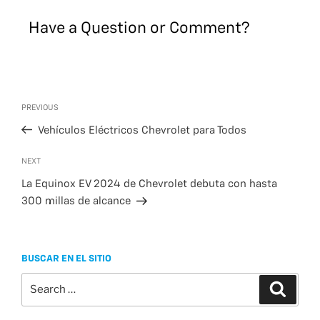
c
i
s
a
a
Have a Question or Comment?
e
t
s
i
r
b
t
a
l
e
o
e
g
o
r
e
Post
k
Previous
PREVIOUS
navigation
Post
Vehículos Eléctricos Chevrolet para Todos
Next
NEXT
Post
La Equinox EV 2024 de Chevrolet debuta con hasta
300 millas de alcance
BUSCAR EN EL SITIO
Search
Search
for: