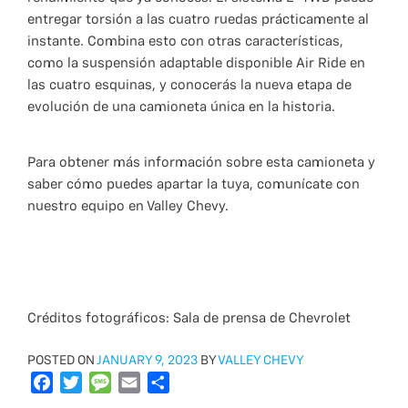
entregar torsión a las cuatro ruedas prácticamente al
instante. Combina esto con otras características,
como la suspensión adaptable disponible Air Ride en
las cuatro esquinas, y conocerás la nueva etapa de
evolución de una camioneta única en la historia.
Para obtener más información sobre esta camioneta y
saber cómo puedes apartar la tuya, comunícate con
nuestro equipo en Valley Chevy.
Créditos fotográficos: Sala de prensa de Chevrolet
POSTED
POSTED ON
JANUARY 9, 2023
BY
VALLEY CHEVY
ON
F
T
M
E
S
a
w
e
m
h