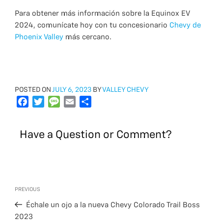
Para obtener más información sobre la Equinox EV
2024, comunícate hoy con tu concesionario
Chevy de
Phoenix Valley
más cercano.
POSTED
POSTED ON
JULY 6, 2023
BY
VALLEY CHEVY
ON
F
T
M
E
S
a
w
e
m
h
c
i
s
a
a
Have a Question or Comment?
e
t
s
i
r
b
t
a
l
e
o
e
g
o
r
e
Post
k
Previous
PREVIOUS
navigation
Post
Échale un ojo a la nueva Chevy Colorado Trail Boss
2023