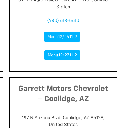
3215 S Auto Way, Gilbert, AZ 85297, United
States
(480) 613-5610
Menú 12/26 11-2
Menú 12/27 11-2
Garrett Motors Chevrolet
– Coolidge, AZ
197 N Arizona Blvd, Coolidge, AZ 85128,
United States