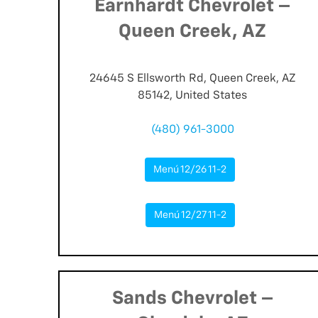
Earnhardt Chevrolet –
Queen Creek, AZ
24645 S Ellsworth Rd, Queen Creek, AZ
85142, United States
(480) 961-3000
Menú 12/26 11-2
Menú 12/27 11-2
Sands Chevrolet –