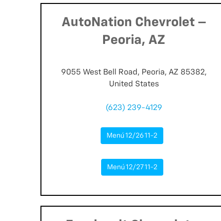
AutoNation Chevrolet –
Peoria, AZ
9055 West Bell Road, Peoria, AZ 85382,
United States
(623) 239-4129
Menú 12/26 11-2
Menú 12/27 11-2