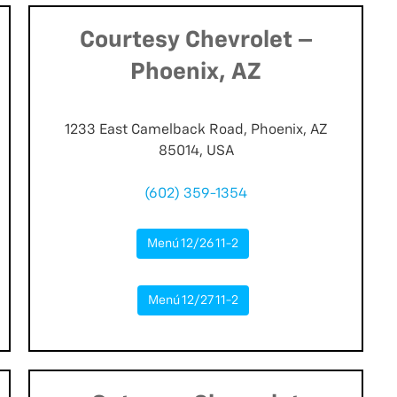
Courtesy Chevrolet –
Phoenix, AZ
1233 East Camelback Road, Phoenix, AZ
85014, USA
(602) 359-1354
Menú 12/26 11-2
Menú 12/27 11-2