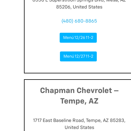
6330 E Superstition Springs Blvd, Mesa, AZ
85206, United States
(480) 680-8865
Menú 12/26 11-2
Menú 12/27 11-2
Chapman Chevrolet –
Tempe, AZ
1717 East Baseline Road, Tempe, AZ 85283,
United States