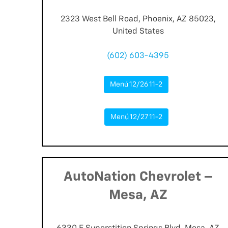
2323 West Bell Road, Phoenix, AZ 85023,
United States
(602) 603-4395
Menú 12/26 11-2
Menú 12/27 11-2
AutoNation Chevrolet –
Mesa, AZ